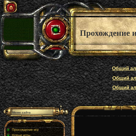
Прохождение 
Общий алф
Общий алф
Общий алф
Меню сайта
Прохождение игр
Новые игры