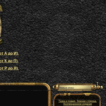
т А до И).
т К до П).
т Р до Я).
Новые игры
Тьма и пламя. Темная сторона.
Коллекционное издание