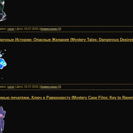
бавил:
voron
| Дата:
03.07.2018
|
Комментарии (0)
очные Истории: Опасные Желания (Mystery Tales: Dangerous Desires
бавил:
voron
| Дата:
02.07.2018
|
Комментарии (0)
мью печатями. Ключ к Равенхерсту (Mystery Case Files: Key to Raven