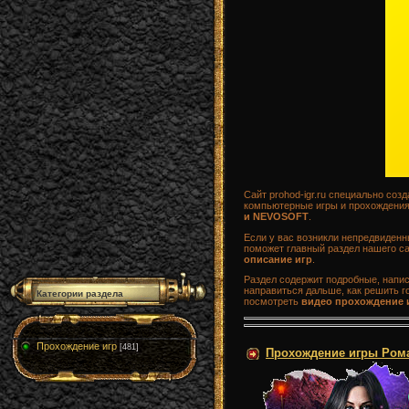
Сайт prohod-igr.ru специально со
компьютерные игры и прохождения 
и NEVOSOFT
.
Если у вас возникли непредвиденн
поможет главный раздел нашего са
описание игр
.
Раздел содержит подробные, напи
направиться дальше, как решить го
Категории раздела
посмотреть
видео прохождение 
Прохождение игр
[481]
Прохождение игры Роман