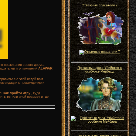
Отважные спасатели 7
ля прожигания своего досуга:
Проклятые дела. Убийство в
издателей игр, компаний
ALAWAR
особняке Мейбард
правиться с этой бедой вам
екомендации к прохождению и
е,
как пройти игру
, куда
ять тот или иной предмет и где