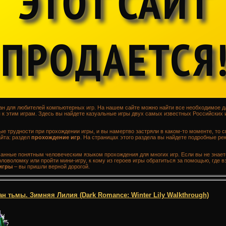
здан для любителей компьютерных игр. На нашем сайте можно найти все необходимое д
к этим играм. Здесь вы найдете казуальные игры двух самых известных Российских 
ые трудности при прохождении игры, и вы намертво застряли в каком-то моменте, то с
йта: раздел
прохождение игр
. На страницах этого раздела вы найдете подробные р
санные понятным человеческим языком прохождения для многих игр. Если вы не знает
ловоломку или пройти мини-игру, к кому из героев игры обратиться за помощью, где вз
игры
– вы пришли верной дорогой.
 тьмы. Зимняя Лилия (Dark Romance: Winter Lily Walkthrough)