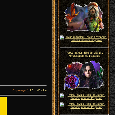
Роман тьмы. Зимняя Лилия.
Коллекционное Издание
Страницы
:
1
2
3
...
48
49
»