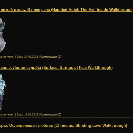
тый отель. В плену зла (Haunted Hotel: The Evil Inside Walkthrough
бавил:
voron
| Дата:
24.05.2018
|
Комментарии (0)
нью. Линии судьбы (Surface: Strings of Fate Walkthrough)
бавил:
voron
| Дата:
18.05.2018
|
Комментарии (0)
ры. Ослепляющая любовь (Chimeras: Blinding Love Walkthrough)