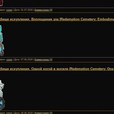
бавил:
voron
| Дата:
01.07.2018
|
Комментарии (0)
ище искупления. Воплощение зла (Redemption Cemetery: Embodiment
бавил:
voron
| Дата:
07.06.2018
|
Комментарии (0)
ище искупления. Одной ногой в могиле (Redemption Cemetery: One F
бавил:
voron
| Дата:
06.06.2018
|
Комментарии (0)