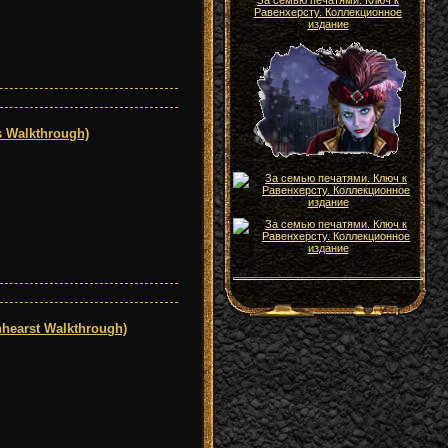
За семью печатями. Ключ к
Равенхерсту. Коллекционное
издание
 Walkthrough)
hearst Walkthrough)