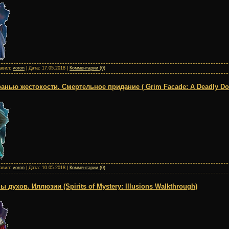
бавил:
voron
| Дата:
17.05.2018
|
Комментарии (0)
анью жестокости. Смертельное придание ( Grim Facade: A Deadly Do
бавил:
voron
| Дата:
10.05.2018
|
Комментарии (0)
духов. Иллюзии (Spirits of Mystery: Illusions Walkthrough)