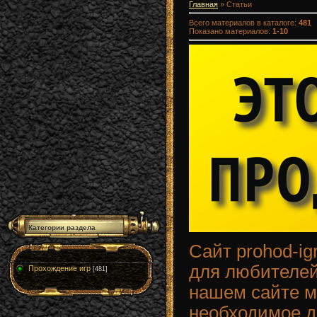
Главная
»
Статьи
Всего материалов в каталоге
:
481
Показано материалов
:
1-10
Категории раздела
Сайт prohod-ig
для любителей
Прохождение игр
[481]
нашем сайте м
необходимое д