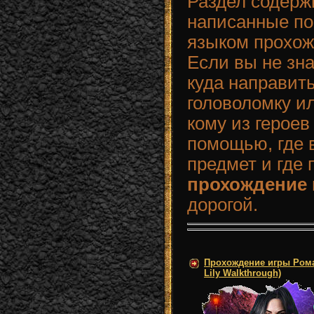
Раздел содерж
написанные п
языком прохож
Если вы не зн
куда направит
головоломку ил
кому из героев
помощью, где в
предмет и где
прохождение
дорогой.
Прохождение игры Рома
Lily Walkthrough)