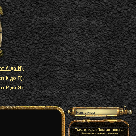
т А до И).
т К до П).
т Р до Я).
Новые игры
Тьма и пламя. Темная сторона.
Коллекционное издание