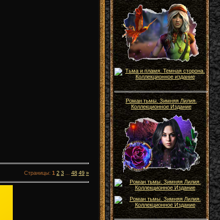
Роман тьмы. Зимняя Лилия.
Коллекционное Издание
Страницы
:
1
2
3
...
48
49
»