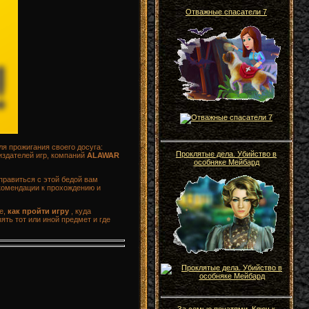
Отважные спасатели 7
ля прожигания своего досуга:
Проклятые дела. Убийство в
издателей игр, компаний
ALAWAR
особняке Мейбард
правиться с этой бедой вам
екомендации к прохождению и
е,
как пройти игру
, куда
ять тот или иной предмет и где