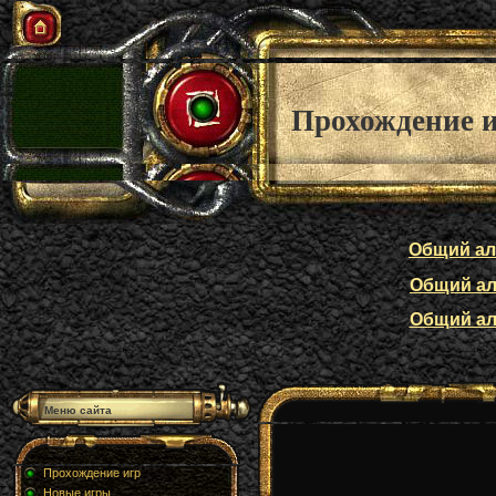
Прохождение 
Общий алф
Общий алф
Общий алф
Меню сайта
Прохождение игр
Новые игры