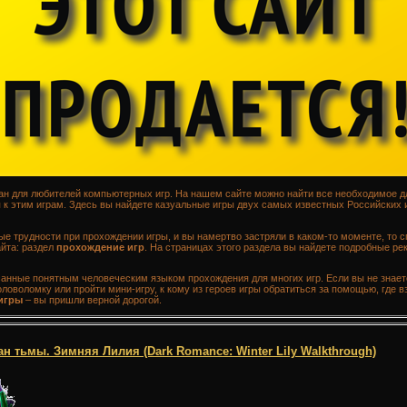
здан для любителей компьютерных игр. На нашем сайте можно найти все необходимое д
к этим играм. Здесь вы найдете казуальные игры двух самых известных Российских 
ые трудности при прохождении игры, и вы намертво застряли в каком-то моменте, то с
йта: раздел
прохождение игр
. На страницах этого раздела вы найдете подробные р
санные понятным человеческим языком прохождения для многих игр. Если вы не знает
ловоломку или пройти мини-игру, к кому из героев игры обратиться за помощью, где вз
игры
– вы пришли верной дорогой.
 тьмы. Зимняя Лилия (Dark Romance: Winter Lily Walkthrough)