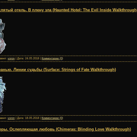
тый отель. В плену зла (Haunted Hotel: The Evil Inside Walkthrough
бавил:
voron
| Дата:
24.05.2018
|
Комментарии (0)
нью. Линии судьбы (Surface: Strings of Fate Walkthrough)
бавил:
voron
| Дата:
18.05.2018
|
Комментарии (0)
ры. Ослепляющая любовь (Chimeras: Blinding Love Walkthrough)