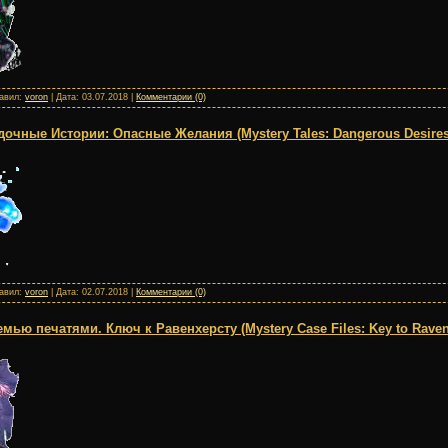
бавил:
voron
| Дата:
03.07.2018
|
Комментарии (0)
очные Истории: Опасные Желания (Mystery Tales: Dangerous Desires
бавил:
voron
| Дата:
02.07.2018
|
Комментарии (0)
мью печатями. Ключ к Равенхерсту (Mystery Case Files: Key to Raven