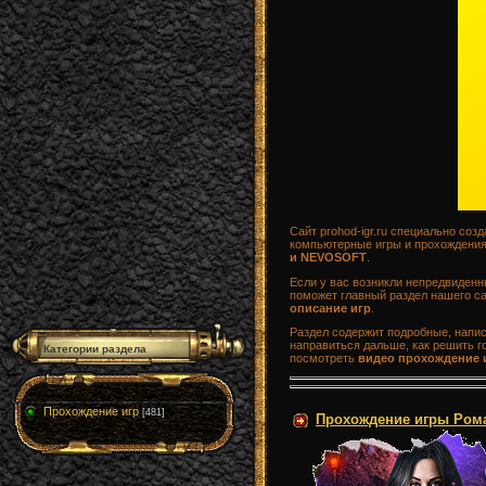
Сайт prohod-igr.ru специально со
компьютерные игры и прохождения 
и NEVOSOFT
.
Если у вас возникли непредвиденн
поможет главный раздел нашего са
описание игр
.
Раздел содержит подробные, напи
направиться дальше, как решить го
Категории раздела
посмотреть
видео прохождение 
Прохождение игр
[481]
Прохождение игры Роман