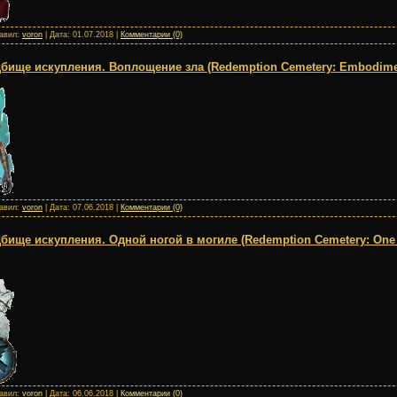
бавил:
voron
| Дата:
01.07.2018
|
Комментарии (0)
ище искупления. Воплощение зла (Redemption Cemetery: Embodiment
бавил:
voron
| Дата:
07.06.2018
|
Комментарии (0)
ище искупления. Одной ногой в могиле (Redemption Cemetery: One F
бавил:
voron
| Дата:
06.06.2018
|
Комментарии (0)