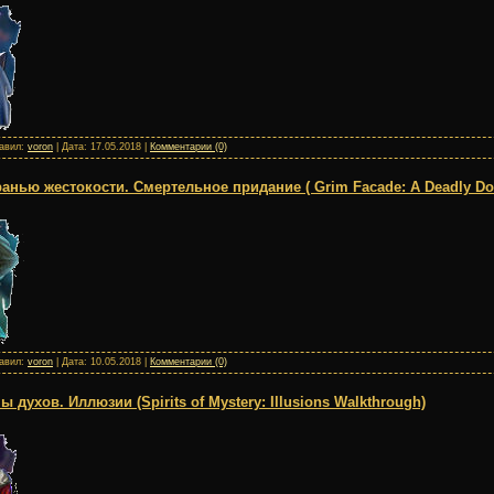
бавил:
voron
| Дата:
17.05.2018
|
Комментарии (0)
анью жестокости. Смертельное придание ( Grim Facade: A Deadly Do
бавил:
voron
| Дата:
10.05.2018
|
Комментарии (0)
духов. Иллюзии (Spirits of Mystery: Illusions Walkthrough)