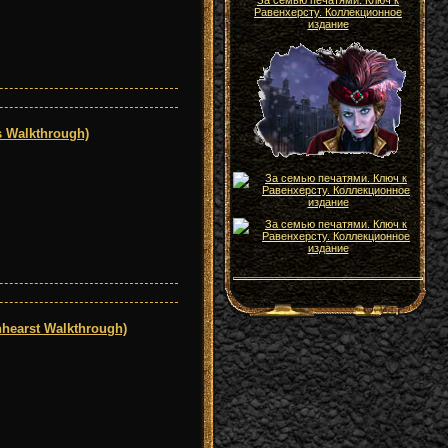
За семью печатями. Ключ к
Равенхерсту. Коллекционное
издание
 Walkthrough)
hearst Walkthrough)