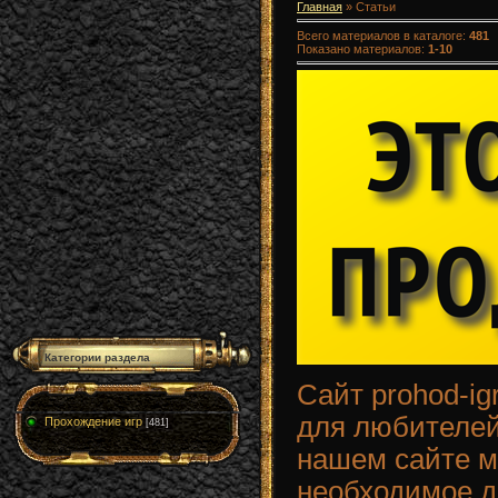
Главная
»
Статьи
Всего материалов в каталоге
:
481
Показано материалов
:
1-10
Категории раздела
Сайт prohod-ig
для любителей
Прохождение игр
[481]
нашем сайте м
необходимое д