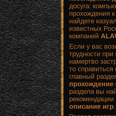
досуга: компь
прохождения к
найдете казуа
известных Рос
компаний
ALA
Если у вас во
трудности при
намертво заст
то справиться 
главный раздел
прохождение 
раздела вы на
рекомендации 
описание игр
.