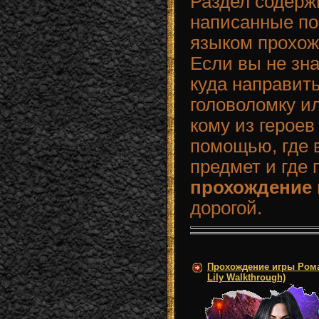
Раздел содерж
написанные п
языком прохож
Если вы не зн
куда направит
головоломку ил
кому из героев
помощью, где в
предмет и где
прохождение
дорогой.
Прохождение игры Рома
Lily Walkthrough)