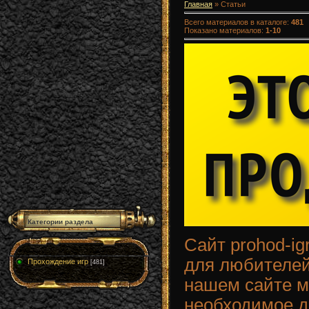
Главная
»
Статьи
Всего материалов в каталоге
:
481
Показано материалов
:
1-10
Категории раздела
Сайт prohod-ig
для любителей
Прохождение игр
[481]
нашем сайте м
необходимое д