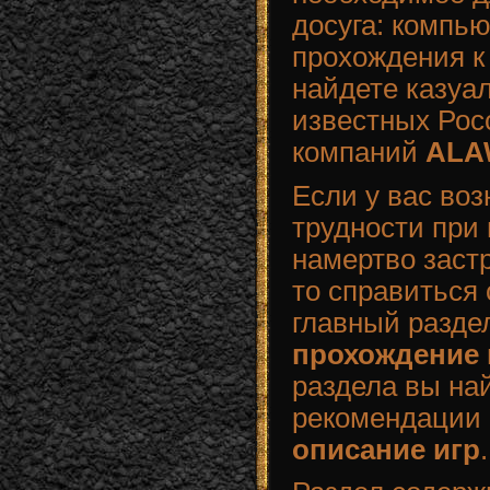
досуга: компь
прохождения к
найдете казуа
известных Рос
компаний
ALA
Если у вас во
трудности при
намертво заст
то справиться 
главный раздел
прохождение 
раздела вы на
рекомендации 
описание игр
.