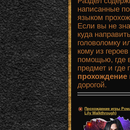
Раздел содерж
написанные п
языком прохож
Если вы не зн
куда направит
головоломку ил
кому из героев
помощью, где в
предмет и где
прохождение
дорогой.
Прохождение игры Рома
Lily Walkthrough)