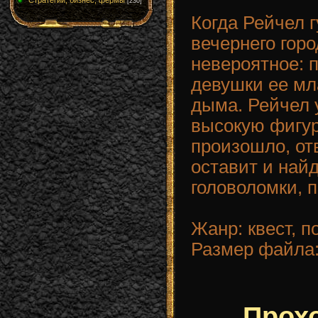
Стратегии, бизнес, фермы
[230]
Когда Рейчел 
вечернего горо
невероятное: 
девушки ее мл
дыма. Рейчел 
высокую фигуру
произошло, от
оставит и найд
головоломки, п
Жанр: квест, п
Размер файла:
Прох