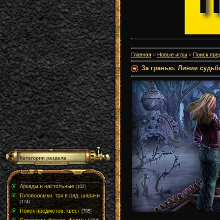
Главная
»
Новые игры
»
Поиск пре
За гранью. Линии судь
Категории раздела
Аркады и настольные
[102]
Головоломки, три в ряд, шарики
[174]
Поиск предметов, квест
[785]