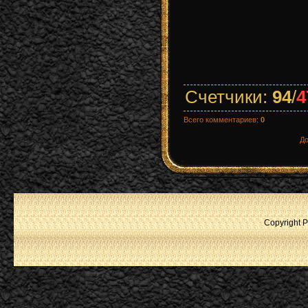
Счетчики
:
94
/
4
Всего комментариев
:
0
До
Copyright P