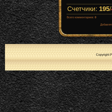
Счетчики
:
195
/
Всего комментариев
:
0
Добавлят
Copyright P