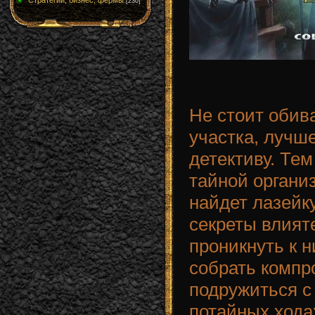
Стратегии, бизнес, фермы
[230]
Не стоит обив
участка, лучше
детективу. Тем
тайной органи
найдет лазейк
секреты влият
проникнуть к н
собрать компро
подружиться с 
потайных хода