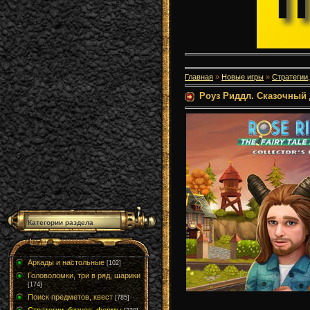
Главная
»
Новые игры
»
Стратегии
Роуз Риддл. Сказочный 
Категории раздела
Аркады и настольные
[102]
Головоломки, три в ряд, шарики
[174]
Поиск предметов, квест
[785]