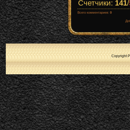
Счетчики
:
141
/
Всего комментариев
:
0
До
Copyright P