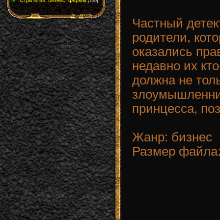
Стратегии, бизнес, фермы
[230]
Частный детек
родители, кот
оказались пра
недавно их кт
должна не тол
злоумышленник
принцесса, по
Жанр: бизнес
Размер файла: