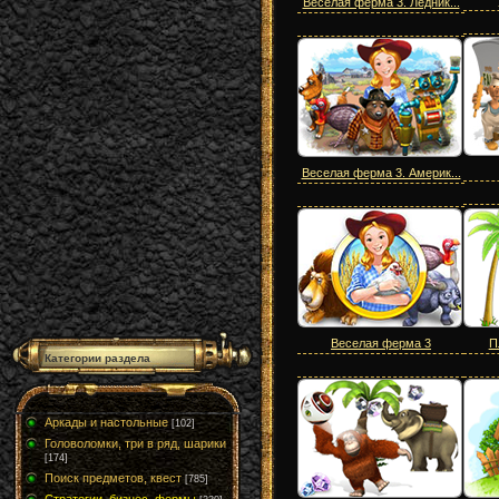
Веселая ферма 3. Ледник...
Веселая ферма 3. Америк...
Веселая ферма 3
П
Категории раздела
Аркады и настольные
[102]
Головоломки, три в ряд, шарики
[174]
Поиск предметов, квест
[785]