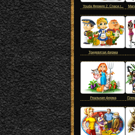
Youda Фермер 2. Спаси г...
Магн
Тридевятая ферма
Реальная ферма
Плем