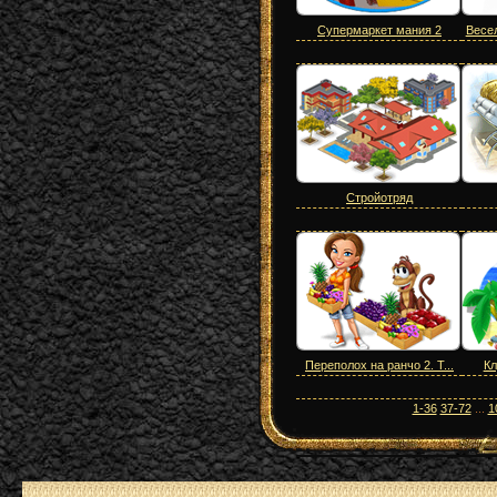
Супермаркет мания 2
Весел
Стройотряд
Переполох на ранчо 2. Т...
Кл
1-36
37-72
...
1