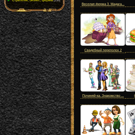
Стратегии, бизнес, фермы
[230]
Веселая ферма 3. Мадага...
Свадебный переполох 2
Починяй-ка. Знакомство ...