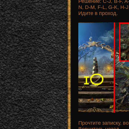
Решение: C-J, B-F, A-
N, D-M, F-L, G-K, H-J,
Идите в проход.
Прочтите записку, во
Вернитесь назад.