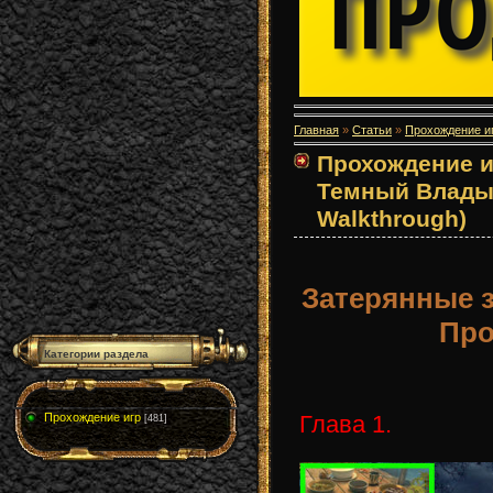
Главная
»
Статьи
»
Прохождение и
Прохождение и
Темный Владыка
Walkthrough)
Затерянные 
Про
Категории раздела
Глава 1.
Прохождение игр
[481]