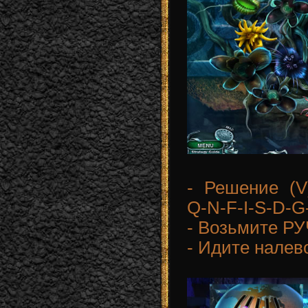
- Решение (V)
Q-N-F-I-S-D-G
- Возьмите Р
- Идите налев