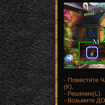
- Поместите Ч
(K).
- Решение(L).
- Возьмите Д