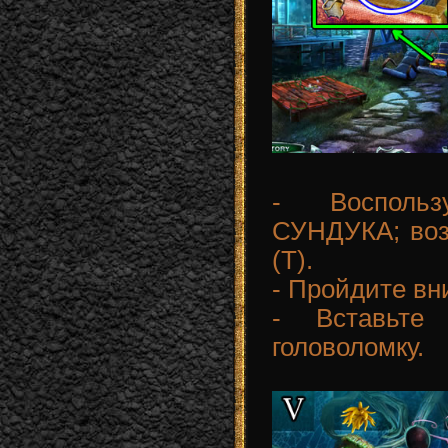
- Восполь
СУНДУКА; во
(T).
- Пройдите вн
- Вставьт
головоломку.