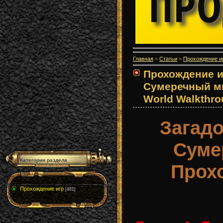
Главная
»
Статьи
»
Прохождение и
Прохождение и
Сумеречный мир
World Walkthro
Загадо
Суме
Категории раздела
Прох
Прохождение игр
[481]