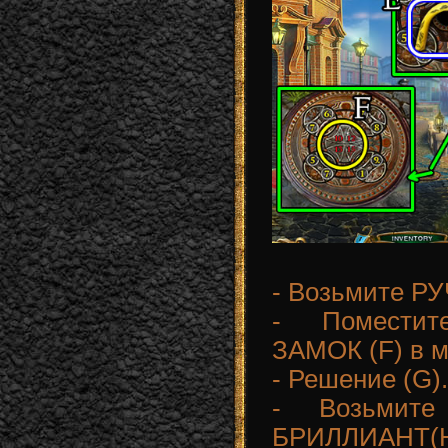
- Возьмите Р
- Помести
ЗАМОК (F) в м
- Решение (G).
- Возьмит
БРИЛЛИАНТ(H