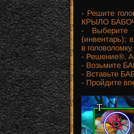
- Решите голо
КРЫЛО БАБО
- Выберит
(инвентарь);
в головоломку.
- Решение®. A
- Возьмите Б
- Вставьте БА
- Пройдите вп