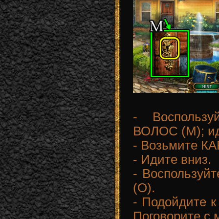
- Воспольз
ВОЛОС (M); ид
- Возьмите К
- Идите вниз.
- Воспользу
(O).
- Подойдите к
Поговорите с 