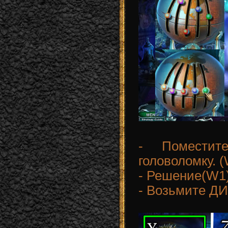
- Помести
головоломку. (
- Решение(W1)
- Возьмите Д