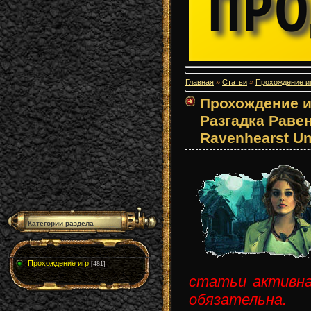
Главная
»
Статьи
»
Прохождение и
Прохождение и
Разгадка Равен
Ravenhearst Un
Категории раздела
Прохождение игр
[481]
статьи активн
обязательна.