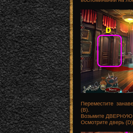
воспоминаний на ло
Переместите занав
(B).
Возьмите ДВЕРНУЮ 
Осмотрите дверь (D)