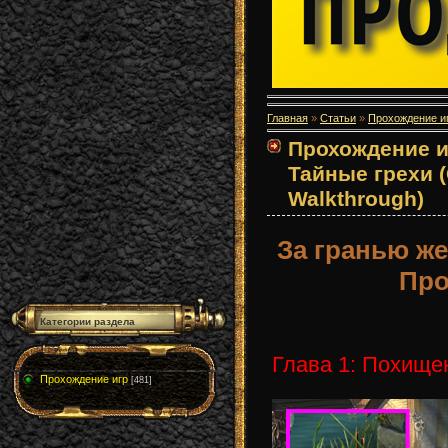
Главная
»
Статьи
»
Прохождение и
Прохождение и
Тайные грехи (
Walkthrough)
За гранью же
Про
Категории раздела
Глава 1: Похище
Прохождение игр
[481]