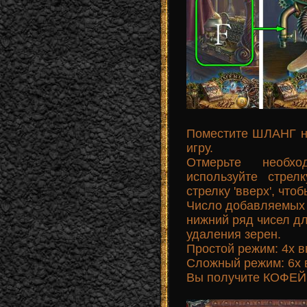
Поместите ШЛАНГ на
игру.
Отмерьте необх
используйте стрел
стрелку 'вверх', что
Число добавляемых 
нижний ряд чисел дл
удаления зерен.
Простой режим: 4x вн
Сложный режим: 6x вн
Вы получите КОФЕ