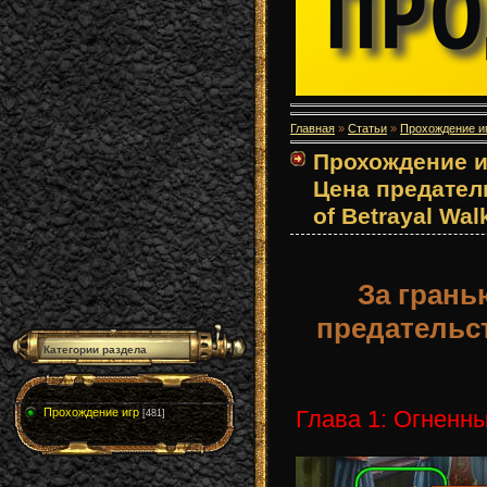
Главная
»
Статьи
»
Прохождение и
Прохождение и
Цена предатель
of Betrayal Wal
За грань
предательс
Категории раздела
Глава 1: Огненн
Прохождение игр
[481]