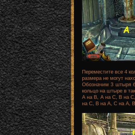
Переместите все 4 ко
размера не могут нах
Обозначим 3 штыря б
кольцо на штыре в та
А на В, А на С, В на С
на С, В на А, С на А, 