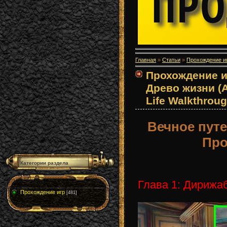
Главная
»
Статьи
»
Прохождение и
Прохождение и
Древо жизни (A
Life Walkthroug
Вечное путе
Про
Категории раздела
Глава 1: Дирижа
Прохождение игр
[481]