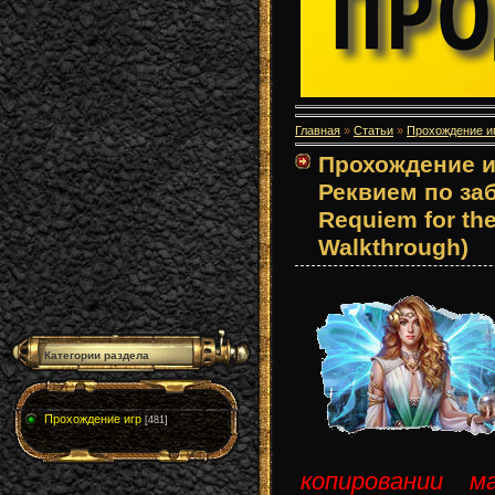
Главная
»
Статьи
»
Прохождение и
Прохождение и
Реквием по заб
Requiem for th
Walkthrough)
Категории раздела
Прохождение игр
[481]
копировании м