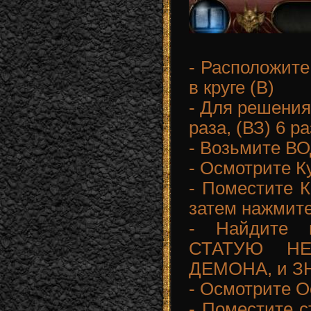
- Расположи
в круге (В)
- Для решения
раза, (ВЗ) 6 ра
- Возьмите В
- Осмотрите К
- Поместите К
затем нажмите
- Найдите 
СТАТУЮ Н
ДЕМОНА, и З
- Осмотрите О
- Поместите с