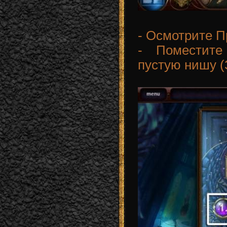
- Осмотрите П
- Помести
пустую нишу (