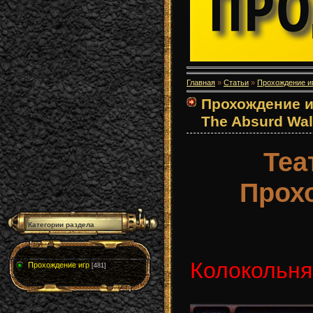
Главная
»
Статьи
»
Прохождение и
Прохождение иг
The Absurd Wal
Теа
Прох
Категории раздела
Колокольня
Прохождение игр
[481]