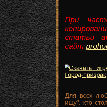
При част
копиров
статьи а
сайт
prohod
Для всех люб
ищу", кто сто