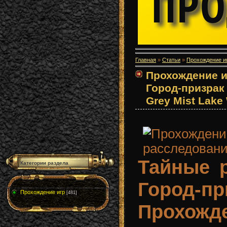
Главная
»
Статьи
»
Прохождение и
Прохождение и
Город-призрак 
Grey Mist Lake
Тайные р
Категории раздела
Город
Прохождение игр
[481]
Прохожд