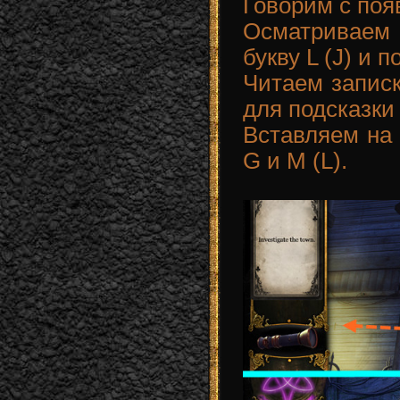
Говорим с по
Осматриваем
букву L (J) и 
Читаем записк
для подсказки 
Вставляем на 
G и М (L).