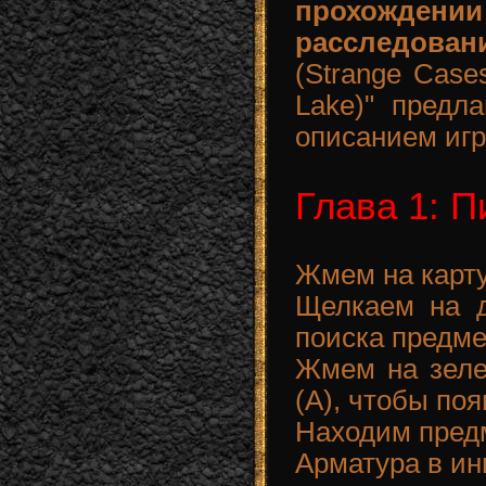
прохожде
расследова
(Strange Cases
Lake)" предл
описанием игр
Глава 1: 
Жмем на карту
Щелкаем на д
поиска предме
Жмем на зеле
(A), чтобы по
Находим предм
Арматура в ин