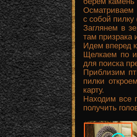
берем камень с
Осматриваем
с собой пилку 
Заглянем в зе
там призрака 
Идем вперед к
Щелкаем по и
для поиска пр
Приблизим пт
пилки открое
карту.
Находим все п
получить голо