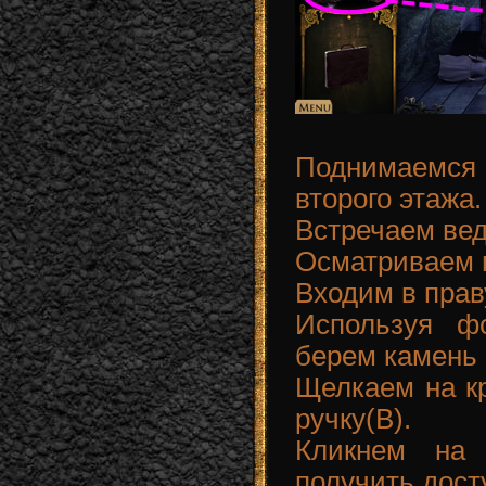
Поднимаемся
второго этажа.
Встречаем вед
Осматриваем н
Входим в прав
Используя ф
берем камень с
Щелкаем на к
ручку(B).
Кликнем на 
получить досту