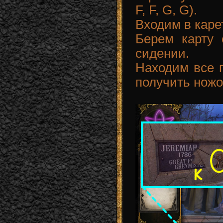
F, F, G, G).
Входим в каре
Берем карту 
сидении.
Находим все п
получить ножо