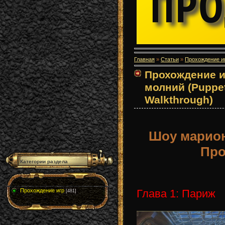
Главная
»
Статьи
»
Прохождение и
Прохождение и
молний (Puppet
Walkthrough)
Шоу марион
Про
Категории раздела
Глава 1: Париж
Прохождение игр
[481]