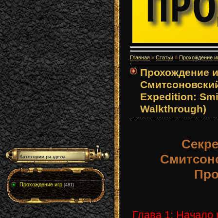
Главная
»
Статьи
»
Прохождение и
Прохождение и
Смитсоновский
Expedition: Sm
Walkthrough)
Секре
Смитсоно
Категории раздела
Про
Прохождение игр
[481]
Глава 1: Начало