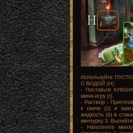
Используйте ПУСТ
С ВОДОЙ (Н).
- Поставьте КУВШИ
мини-игру (I).
- Раствор - Пригото
к свече (2) и зажг
жидкость (6) в стак
мензурку 3. Вылейте 
- Наполните менз