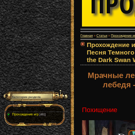
Главная
»
Статьи
»
Прохождение и
Прохождение и
Песня Темного 
the Dark Swan 
Мрачные ле
лебедя 
Категории раздела
Похищение
Прохождение игр
[481]