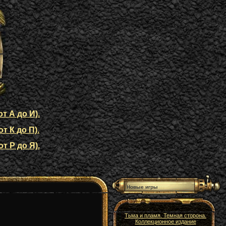
т А до И).
т К до П).
т Р до Я).
Новые игры
Тьма и пламя. Темная сторона.
Коллекционное издание