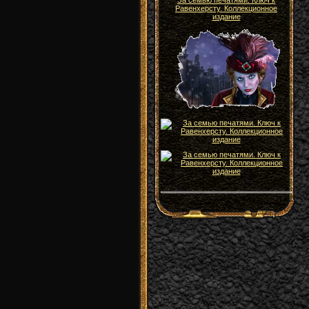
За семью печатями. Ключ к
Равенхерсту. Коллекционное
издание