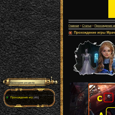
Главная
»
Статьи
»
Прохождение и
Прохождение игры Мрачн
Категории раздела
Прохождение игр
[481]