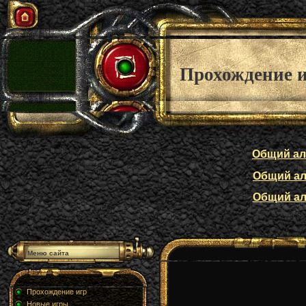
Прохождение 
Общий алф
Общий алф
Общий алф
Меню сайта
Прохождение игр
Новые игры