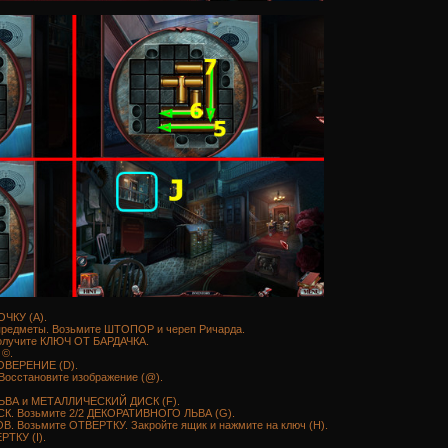
ОЧКУ (A).
предметы. Возьмите ШТОПОР и череп Ричарда.
Получите КЛЮЧ ОТ БАРДАЧКА.
 ©.
ОВЕРЕНИЕ (D).
осстановите изображение (@).
ЬВА и МЕТАЛЛИЧЕСКИЙ ДИСК (F).
. Возьмите 2/2 ДЕКОРАТИВНОГО ЛЬВА (G).
 Возьмите ОТВЕРТКУ. Закройте ящик и нажмите на ключ (H).
РТКУ (I).