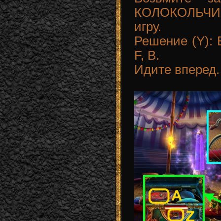
КОЛОКОЛЬЧИК
игру.
Решение (Y): B
F, B.
Идите вперед.