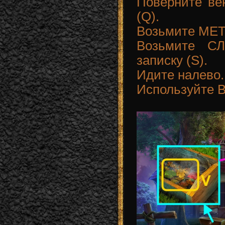
Поверните ве
(Q).
Возьмите МЕТ
Возьмите 
записку (S).
Идите налево.
Используйте