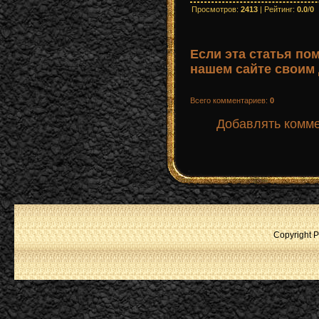
Просмотров
:
2413
|
Рейтинг
:
0.0
/
0
Если эта статья по
нашем сайте своим 
Всего комментариев
:
0
Добавлять комме
Copyright P