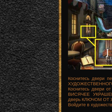
Коснитесь двери п
ХУДОЖЕСТВЕННОГО 
Коснитесь двери от
ВИСЯЧЕЕ УКРАШЕНИ
дверь КЛЮЧОМ ОТ
Войдите в художест