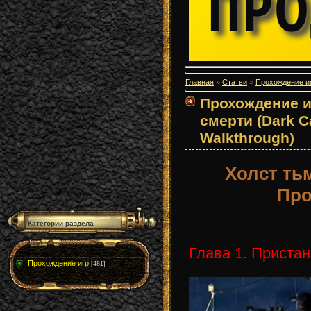
Главная
»
Статьи
»
Прохождение и
Прохождение и
смерти (Dark C
Walkthrough)
Холст ть
Про
Категории раздела
Глава 1. Пристан
Прохождение игр
[481]