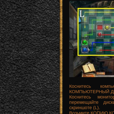
Коснитесь комп
КОМПЬЮТЕРНЫЙ ДИ
Коснитесь монит
перемещайте дис
скриншоте (L).
Возьмите КОПИЮ КО