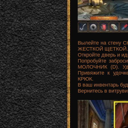
Вылейте на стену С
ЖЕСТКОЙ ЩЕТКОЙ.
Откройте дверь и ид
Попробуйте заброс
МОЛОЧНИК (D). Удо
Привяжите к удоч
КРЮК.
В ваш инвентарь б
Вернитесь в витруви