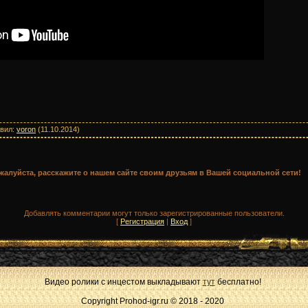
вил
:
voron
(11.10.2014)
ожалуйста, расскажите о нашем сайте своим друзьям в Вашей социальной сети!
Добавлять комментарии могут только зарегистрированные пользователи.
[
Регистрация
|
Вход
]
Видео ролики с инцестом выкладывают
тут
бесплатно!
Copyright Prohod-igr.ru © 2018 - 2020