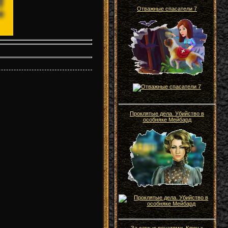
Отважные спасатели 7
Проклятые дела. Убийство в
особняке Мейбард