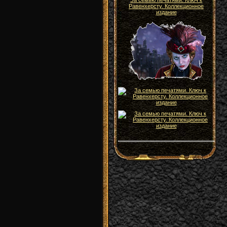
За семью печатями. Ключ к
Равенхерсту. Коллекционное
издание