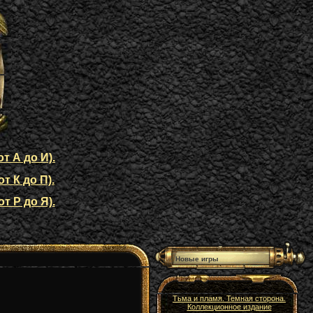
т А до И).
т К до П).
т Р до Я).
Новые игры
Тьма и пламя. Темная сторона.
Коллекционное издание