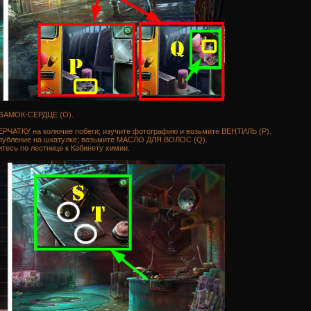
е ЗАМОК-СЕРДЦЕ (О).
ЧАТКУ на колючие побеги; изучите фотографию и возьмите ВЕНТИЛЬ (Р).
лубление на шкатулке; возьмите МАСЛО ДЛЯ ВОЛОС (Q).
тесь по лестнице к Кабинету химии.