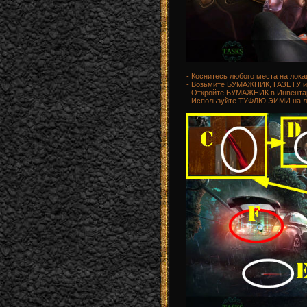
- Коснитесь любого места на лока
- Возьмите БУМАЖНИК, ГАЗЕТУ 
- Откройте БУМАЖНИК в Инвента
- Используйте ТУФЛЮ ЭИМИ на лоб