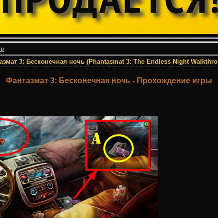
гр
мат 3: Бесконечная ночь (Phantasmat 3: The Endless Night Walkthro
Фантазмат 3: Бесконечная ночь - Прохождение игры