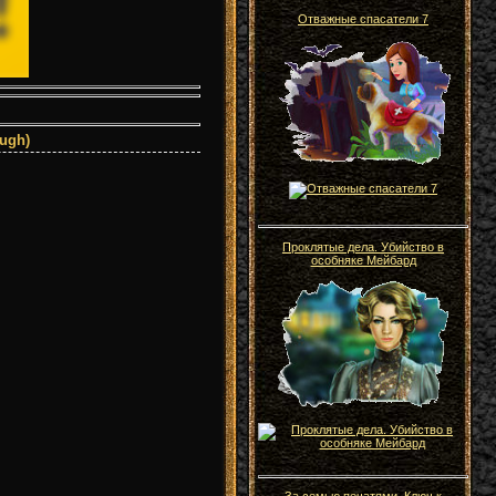
Отважные спасатели 7
ugh)
Проклятые дела. Убийство в
особняке Мейбард