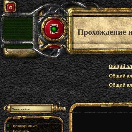
Прохождение 
Общий алф
Общий алф
Общий алф
Меню сайта
Прохождение игр
Новые игры