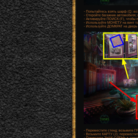
- Попытайтесь взять шарф (Q; 
- Откройте багажник автомобиля
- Активируйте ПОИСК (F), чтобы
- Используйте МОНЕТУ на винт та
- Используйте ДОМКРАТ на дверь 
- Переместите стенд; возьмите 
- Возьмите КАРТУ (J); перемести
- Поместите ЗНАК-ОЛЕНЬ в замок 