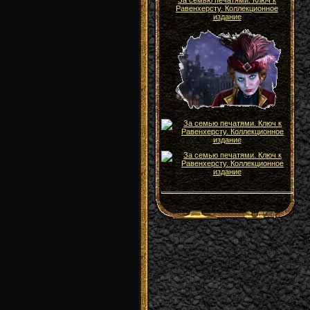
За семью печатями. Ключ к
Равенхерсту. Коллекционное
издание