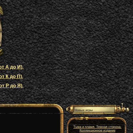
т А до И).
т К до П).
т Р до Я).
Новые игры
Тьма и пламя. Темная сторона.
Коллекционное издание