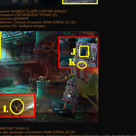
возьмите ЖИДКОСТЬ ДЛЯ СНЯТИЯ ЛАКА(D).
; возьмите СИГНАЛЬНУЮ ТРУБКУ (Е).
 получить ДОМКРАТ.
блички с буквой; возьмите ЗНАК-ОЛЕНЬ 1/2 (G).
школы (Н); пройдите вперед.
ГРАМПЛАСТИНКУ (I).
те две брошюры и возьмите ЗНАК-ОЛЕНЬ 2/2 (К).
шкафа, чтобы активировать мини-игру (L); перемещайте ручки, чтобы высвободить ро