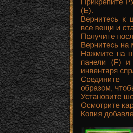
Прикрепите РУ
(E).
Вернитесь к 
все вещи и ста
Получите пос
Вернитесь на 
Нажмите на н
панели (F) и
инвентаря спра
Соедините
образом, чтоб
Установите ше
Осмотрите кар
Копия добавле