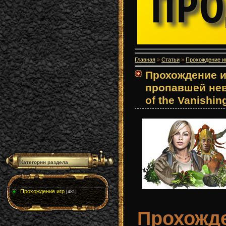
Главная
»
Статьи
»
Прохождение и
Прохождение и
пропавшей неве
of the Vanishin
Категории раздела
Прохождение игр
[481]
Прохожд