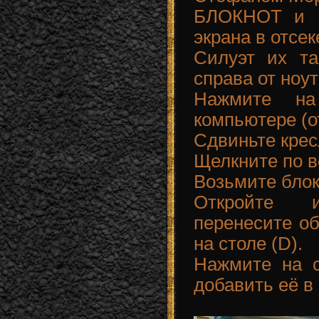
БЛОКНОТ и Р
экрана в отсе
Силуэт их та
справа от ноут
Нажмите н
компьютере (о
Сдвиньте крес
Щелкните по в
Возьмите блок
Откройте 
перенесите об
на столе (D).
Нажмите на с
добавить её в