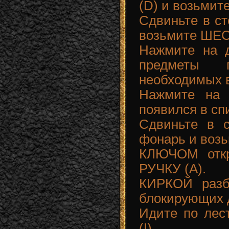
(D) и возьми
Сдвиньте в ст
возьмите ШЕ
Нажмите на д
предметы 
необходимых 
Нажмите на 
появился в сп
Сдвиньте в 
фонарь и воз
КЛЮЧОМ откр
РУЧКУ (A).
КИРКОЙ разб
блокирующих д
Идите по лес
(I).