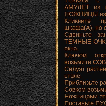
ТЕККАМ с в
АМУЛЕТ из в
НОЖНИЦЫ из 
Кликните 
шкафа(A), но 
Сдвиньте за
ТЕМНЫЕ ОЧКИ
окна.
Ключом отк
возьмите СО
Силуэт растен
столе.
Приблизьте ра
Совком возьм
Ножницами отр
Поставьте ПУ