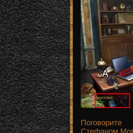
Поговорите
Стефаном Мор