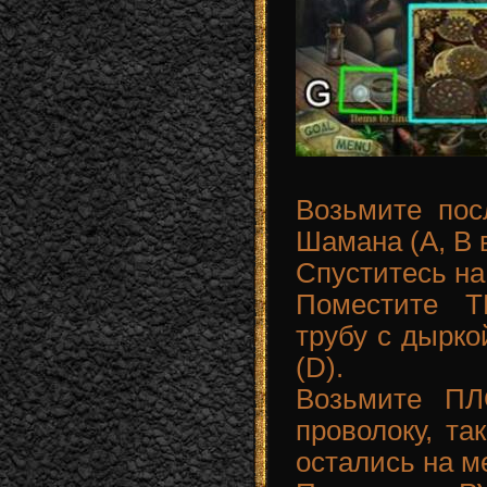
Возьмите пос
Шамана (A, B в
Спуститесь на
Поместите 
трубу с дырко
(D).
Возьмите П
проволоку, та
остались на м