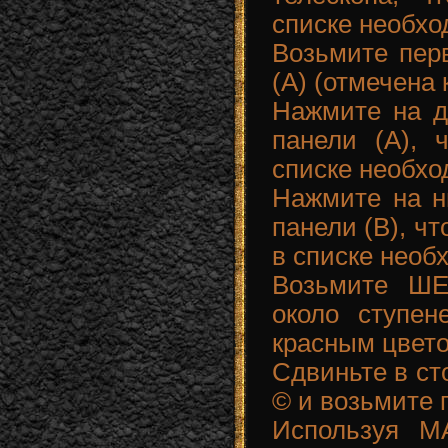
списке необхо
Возьмите перв
(A) (отмечена
Нажмите на д
панели (A), 
списке необх
Нажмите на н
панели (B), ч
в списке необ
Возьмите ШЕ
около ступен
красным цвето
Сдвиньте в ст
© и возьмите
Используя М