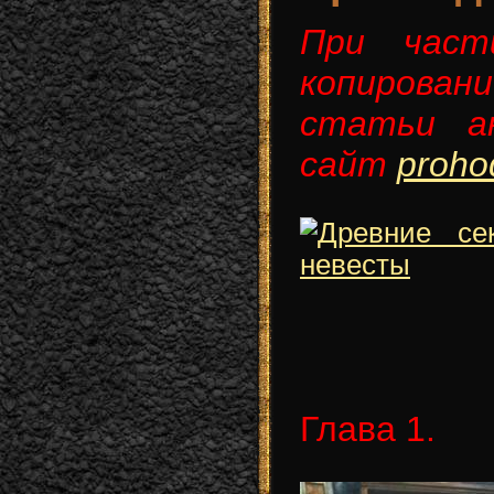
При част
копиров
статьи а
сайт
prohod
Глава 1.