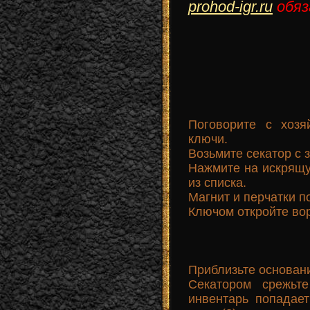
prohod-igr.ru
обяз
Поговорите с хозя
ключи.
Возьмите секатор с 
Нажмите на искрящу
из списка.
Магнит и перчатки п
Ключом откройте вор
Приблизьте основани
Секатором срежьте
инвентарь попадае