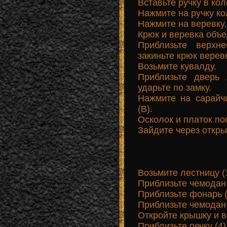
Вставьте ручку в кол
Нажмите на ручку ко
Нажмите на веревку,
Крюк и веревка объе
Приблизьте верхн
закиньте крюк веревк
Возьмите кувалду.
Приблизьте дверь 
ударьте по замку.
Нажмите на сарайч
(В).
Осколок и платок по
Зайдите через откр
Возьмите лестницу (1
Приблизьте чемодан в
Приблизьте фонарь (
Приблизьте чемодан 
Откройте крышку и в
Приблизьте печку (4)