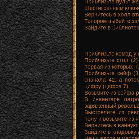
Приблизьте пульт же
Шестигранным ключом
Вернитесь в холл вт
Топором выбейте за
Зайдите в библиотек
Приблизьте комод у с
Приблизьте стол (2)
первая из которых н
Приблизьте сейф (3
сначала 42, а пот
цифру (цифра 7).
Возьмите из сейфа 
В инвентаре патр
заряженный револьв
Выстрелите из рев
полу и возьмите из я
Вернитесь в ванную 
Зайдите в кладовку 
Чаши весов и маслен