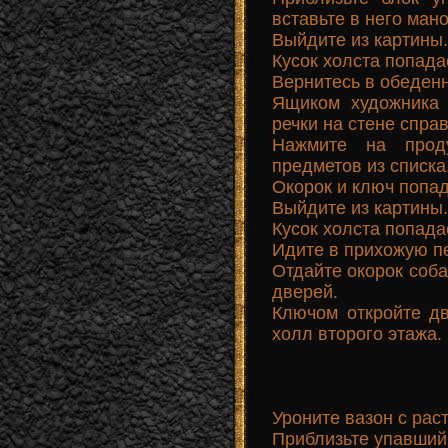
вставьте в него ман
Выйдите из картины.
Кусок холста попада
Вернитесь в обеден
Ящиком художника 
речки на стене справ
Нажмите на прод
предметов из списка
Окорок и ключ попад
Выйдите из картины.
Кусок холста попада
Идите в прихожую пе
Отдайте окорок соба
дверей.
Ключом откройте дв
холл второго этажа.
Уроните вазон с раст
Приблизьте упавший 