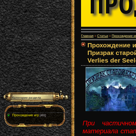
Главная
»
Статьи
»
Прохождение и
Прохождение и
Призрак старо
Verlies der See
Категории раздела
Прохождение игр
[481]
При частично
материала стат