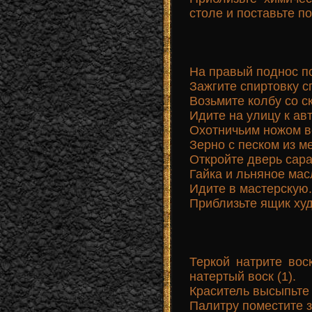
столе и поставьте п
На правый поднос по
Зажгите спиртовку с
Возьмите колбу со с
Идите на улицу к ав
Охотничьим ножом в
Зерно с песком из 
Откройте дверь сара
Гайка и льняное мас
Идите в мастерскую.
Приблизьте ящик худ
Теркой натрите вос
натертый воск (1).
Краситель высыпьте 
Палитру поместите з