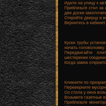
Идите на улицу к ав
Приблизьте стол за
две доски заколочен
Откройте дверцу и в
Вернитесь в кабинет.
Куски трубы установ
начать головоломку.
Передвигайте пли
шестеренки соедини
Когда замок откроет
Кликните по призрак
Переверните мусорну
Со стола у окна возь
Возьмите газетные в
Приблизьте монитор