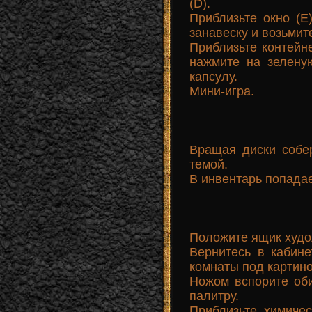
(D).
Приблизьте окно (E)
занавеску и возьмит
Приблизьте контейне
нажмите на зелену
капсулу.
Мини-игра.
Вращая диски собе
темой.
В инвентарь попадае
Положите ящик худо
Вернитесь в кабине
комнаты под картино
Ножом вспорите оби
палитру.
Приблизьте химиче