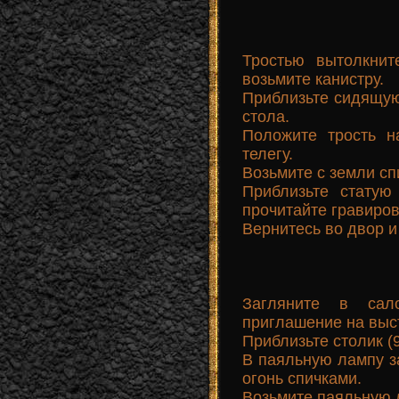
Тростью вытолкнит
возьмите канистру.
Приблизьте сидящую 
стола.
Положите трость н
телегу.
Возьмите с земли сп
Приблизьте статую
прочитайте гравиров
Вернитесь во двор и
Загляните в сал
приглашение на выст
Приблизьте столик (
В паяльную лампу за
огонь спичками.
Возьмите паяльную 