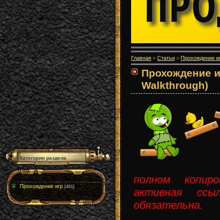
Главная
»
Статьи
»
Прохождение и
Прохождение и
Walkthrough)
Категории раздела
полном копир
Прохождение игр
[481]
активная сс
обязательна.